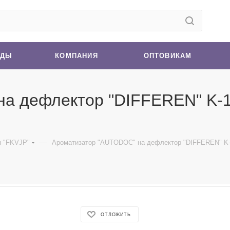
НДЫ
КОМПАНИЯ
ОПТОВИКАМ
а дефлектор "DIFFEREN" K-10
—
ы "FKVJP"
Ароматизатор "AUTODOC" на дефлектор "DIFFEREN" K-10
ОТЛОЖИТЬ