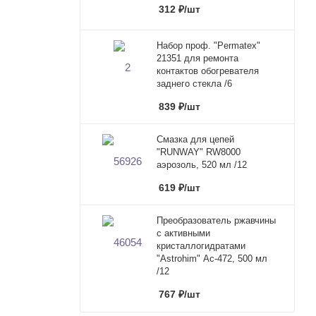
312
₽
/шт
Набор проф. "Permatex"
21351 для ремонта
контактов обогревателя
заднего стекла /6
839
₽
/шт
Смазка для цепей
"RUNWAY" RW8000
аэрозоль, 520 мл /12
619
₽
/шт
Преобразователь ржавчины
с активными
кристаллогидратами
"Astrohim" Ас-472, 500 мл
/12
767
₽
/шт