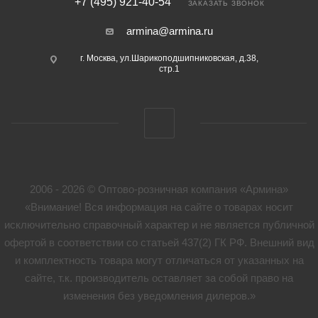
+7 (495) 921-40-54
ЗАКАЗАТЬ ЗВОНОК
armina@armina.ru
г. Москва, ул.Шарикоподшипниковская, д.38,
стр.1
2006 - 2026 © Оптово-розничная компания «Армина»
«Внимание! Вся информация на сайте о товарах носит
исключительно справочный характер и не является публичной
офертой в соответствии со статьей 437(2) ГК РФ. Внешний вид
и комплектность товара могут отличаться от указанных на
сайте, т.к. производитель оставляет за собой право на
изменения без уведомления дилеров.»