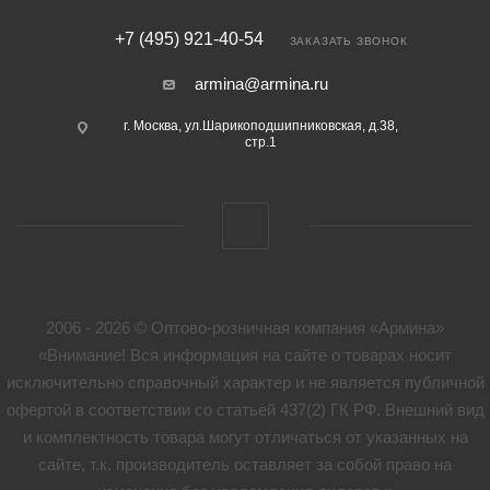
+7 (495) 921-40-54
ЗАКАЗАТЬ ЗВОНОК
armina@armina.ru
г. Москва, ул.Шарикоподшипниковская, д.38,
стр.1
2006 - 2026 © Оптово-розничная компания «Армина»
«Внимание! Вся информация на сайте о товарах носит
исключительно справочный характер и не является публичной
офертой в соответствии со статьей 437(2) ГК РФ. Внешний вид
и комплектность товара могут отличаться от указанных на
сайте, т.к. производитель оставляет за собой право на