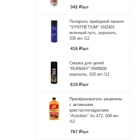
342
₽
/шт
Полироль приборной панели
"SYNTHETIUM" SN2401
млечный путь, аэрозоль,
335 мл /12
416
₽
/шт
Смазка для цепей
"RUNWAY" RW8000
аэрозоль, 520 мл /12
619
₽
/шт
Преобразователь ржавчины
с активными
кристаллогидратами
"Astrohim" Ас-472, 500 мл
/12
767
₽
/шт