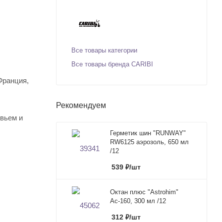
Все товары категории
Все товары бренда CARIBI
Франция,
Рекомендуем
овьем и
Герметик шин "RUNWAY"
RW6125 аэрозоль, 650 мл
/12
539
₽
/шт
Октан плюс "Astrohim"
Ас-160, 300 мл /12
312
₽
/шт