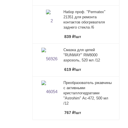
Набор проф. "Permatex"
21351 для ремонта
контактов обогревателя
заднего стекла /6
839
₽
/шт
Смазка для цепей
"RUNWAY" RW8000
аэрозоль, 520 мл /12
619
₽
/шт
Преобразователь ржавчины
с активными
кристаллогидратами
"Astrohim" Ас-472, 500 мл
/12
767
₽
/шт