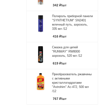
342
₽
/шт
Полироль приборной панели
"SYNTHETIUM" SN2401
млечный путь, аэрозоль,
335 мл /12
416
₽
/шт
Смазка для цепей
"RUNWAY" RW8000
аэрозоль, 520 мл /12
619
₽
/шт
Преобразователь ржавчины
с активными
кристаллогидратами
"Astrohim" Ас-472, 500 мл
/12
767
₽
/шт