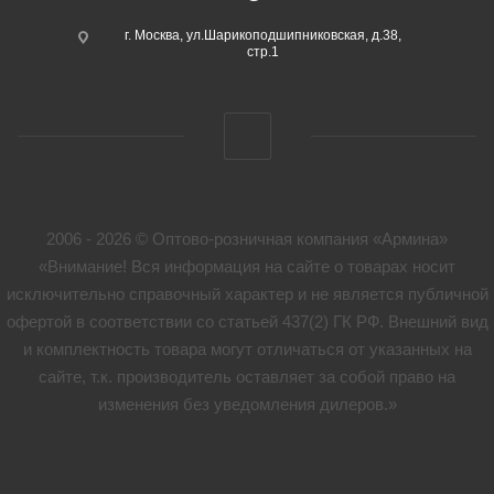
г. Москва, ул.Шарикоподшипниковская, д.38,
стр.1
2006 - 2026 © Оптово-розничная компания «Армина»
«Внимание! Вся информация на сайте о товарах носит
исключительно справочный характер и не является публичной
офертой в соответствии со статьей 437(2) ГК РФ. Внешний вид
и комплектность товара могут отличаться от указанных на
сайте, т.к. производитель оставляет за собой право на
изменения без уведомления дилеров.»