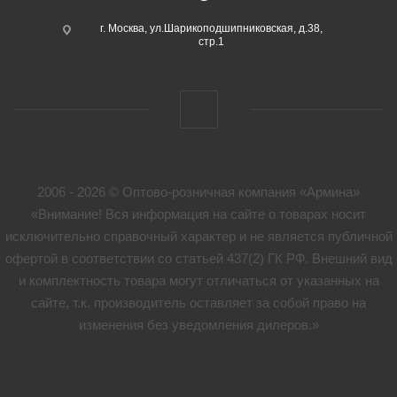
г. Москва, ул.Шарикоподшипниковская, д.38,
стр.1
2006 - 2026 © Оптово-розничная компания «Армина»
«Внимание! Вся информация на сайте о товарах носит
исключительно справочный характер и не является публичной
офертой в соответствии со статьей 437(2) ГК РФ. Внешний вид
и комплектность товара могут отличаться от указанных на
сайте, т.к. производитель оставляет за собой право на
изменения без уведомления дилеров.»