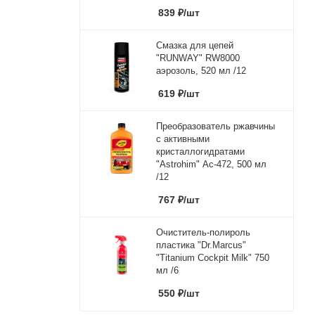
839
₽
/шт
Смазка для цепей
"RUNWAY" RW8000
аэрозоль, 520 мл /12
619
₽
/шт
Преобразователь ржавчины
с активными
кристаллогидратами
"Astrohim" Ас-472, 500 мл
/12
767
₽
/шт
Очиститель-полироль
пластика "Dr.Marcus"
"Titanium Cockpit Milk" 750
мл /6
550
₽
/шт