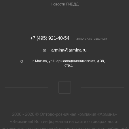
Новости ГИБДД
+7 (495) 921-40-54
ЗАКАЗАТЬ ЗВОНОК
armina@armina.ru
г. Москва, ул.Шарикоподшипниковская, д.38,
стр.1
2006 - 2026 © Оптово-розничная компания «Армина»
«Внимание! Вся информация на сайте о товарах носит
исключительно справочный характер и не является публичной