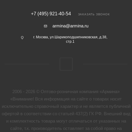
+7 (495) 921-40-54
ЗАКАЗАТЬ ЗВОНОК
armina@armina.ru
г. Москва, ул.Шарикоподшипниковская, д.38,
стр.1
2006 - 2026 © Оптово-розничная компания «Армина»
«Внимание! Вся информация на сайте о товарах носит
исключительно справочный характер и не является публичной
офертой в соответствии со статьей 437(2) ГК РФ. Внешний вид
и комплектность товара могут отличаться от указанных на
сайте, т.к. производитель оставляет за собой право на