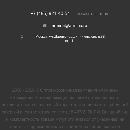
+7 (495) 921-40-54
ЗАКАЗАТЬ ЗВОНОК
armina@armina.ru
г. Москва, ул.Шарикоподшипниковская, д.38,
стр.1
2006 - 2026 © Оптово-розничная компания «Армина»
«Внимание! Вся информация на сайте о товарах носит
исключительно справочный характер и не является публичной
офертой в соответствии со статьей 437(2) ГК РФ. Внешний вид
и комплектность товара могут отличаться от указанных на
сайте, т.к. производитель оставляет за собой право на