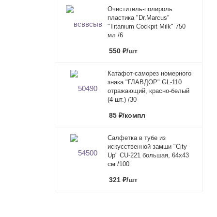
Очиститель-полироль
пластика "Dr.Marcus"
"Titanium Cockpit Milk" 750
мл /6
550
₽
/шт
Катафот-саморез номерного
знака "ГЛАВДОР" GL-110
отражающий, красно-белый
(4 шт.) /30
85
₽
/компл
Салфетка в тубе из
искусственной замши "City
Up" CU-221 большая, 64x43
см /100
321
₽
/шт