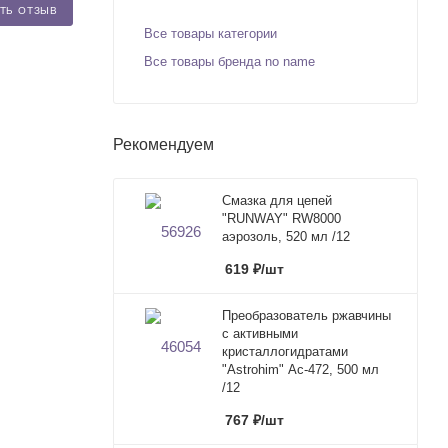
ТЬ ОТЗЫВ
Все товары категории
Все товары бренда no name
Рекомендуем
Смазка для цепей
"RUNWAY" RW8000
аэрозоль, 520 мл /12
619
₽
/шт
Преобразователь ржавчины
с активными
кристаллогидратами
"Astrohim" Ас-472, 500 мл
/12
767
₽
/шт